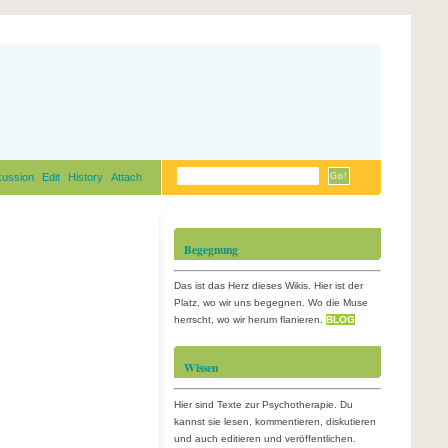
kussion
Edit
History
Attach
Begegnung
Das ist das Herz dieses Wikis. Hier ist der
Platz, wo wir uns begegnen. Wo die Muse
herrscht, wo wir herum flanieren.
BLOG
Wissen
Hier sind Texte zur Psychotherapie. Du
kannst sie lesen, kommentieren, diskutieren
und auch editieren und veröffentlichen.