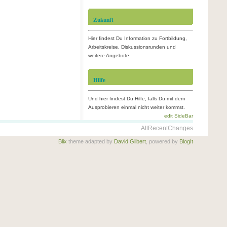
Zukunft
Hier findest Du Information zu Fortbildung,
Arbeitskreise, Diskussionsrunden und
weitere Angebote.
Hilfe
Und hier findest Du Hilfe, falls Du mit dem
Ausprobieren einmal nicht weiter kommst.
edit SideBar
AllRecentChanges
Blix
theme adapted by
David Gilbert
, powered by
BlogIt