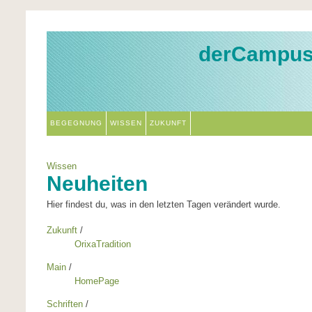
derCampu
BEGEGNUNG
WISSEN
ZUKUNFT
Wissen
Neuheiten
Hier findest du, was in den letzten Tagen verändert wurde.
Zukunft
/
OrixaTradition
Main
/
HomePage
Schriften
/