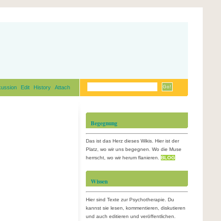
kussion
Edit
History
Attach
Begegnung
Das ist das Herz dieses Wikis. Hier ist der
Platz, wo wir uns begegnen. Wo die Muse
herrscht, wo wir herum flanieren.
BLOG
Wissen
Hier sind Texte zur Psychotherapie. Du
kannst sie lesen, kommentieren, diskutieren
und auch editieren und veröffentlichen.