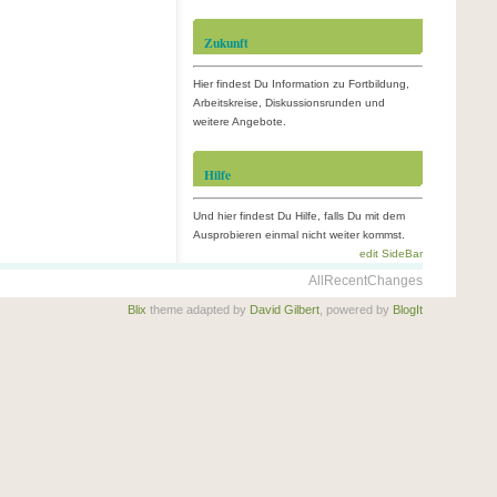
Zukunft
Hier findest Du Information zu Fortbildung,
Arbeitskreise, Diskussionsrunden und
weitere Angebote.
Hilfe
Und hier findest Du Hilfe, falls Du mit dem
Ausprobieren einmal nicht weiter kommst.
edit SideBar
AllRecentChanges
Blix
theme adapted by
David Gilbert
, powered by
BlogIt