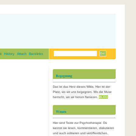
it
History
Attach
Backlinks
Begegnung
Das ist das Herz dieses Wikis. Hier ist der
Platz, wo wir uns begegnen. Wo die Muse
herrscht, wo wir herum flanieren.
BLOG
Wissen
Hier sind Texte zur Psychotherapie. Du
kannst sie lesen, kommentieren, diskutieren
und auch editieren und veröffentlichen.