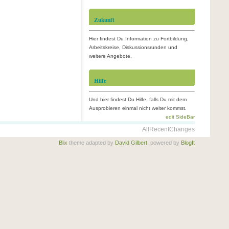
Zukunft
Hier findest Du Information zu Fortbildung,
Arbeitskreise, Diskussionsrunden und
weitere Angebote.
Hilfe
Und hier findest Du Hilfe, falls Du mit dem
Ausprobieren einmal nicht weiter kommst.
edit SideBar
AllRecentChanges
Blix
theme adapted by
David Gilbert
, powered by
BlogIt