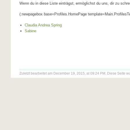
Wenn du in diese Liste einträgst, ermöglichst du uns, dir zu sch
(:newpagebox base=Profiles.HomePage template=Main.ProfilesTe
Claudia Andrea Spring
Sabine
Zuletzt bearbeitet am December 19, 2015, at 09:24 PM. Diese Seite w