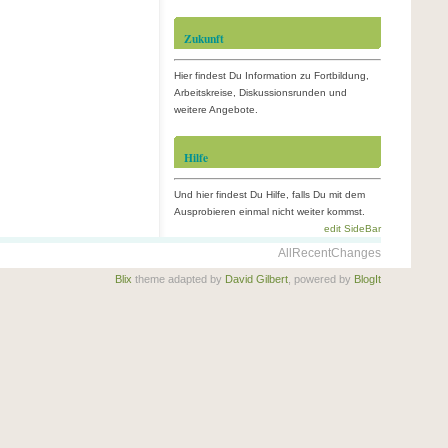
Zukunft
Hier findest Du Information zu Fortbildung,
Arbeitskreise, Diskussionsrunden und
weitere Angebote.
Hilfe
Und hier findest Du Hilfe, falls Du mit dem
Ausprobieren einmal nicht weiter kommst.
edit SideBar
AllRecentChanges
Blix
theme adapted by
David Gilbert
, powered by
BlogIt