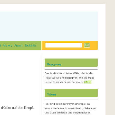
it
History
Attach
Backlinks
Begegnung
Das ist das Herz dieses Wikis. Hier ist der
Platz, wo wir uns begegnen. Wo die Muse
herrscht, wo wir herum flanieren.
BLOG
Wissen
Hier sind Texte zur Psychotherapie. Du
d drücke auf den Knopf.
kannst sie lesen, kommentieren, diskutieren
und auch editieren und veröffentlichen.